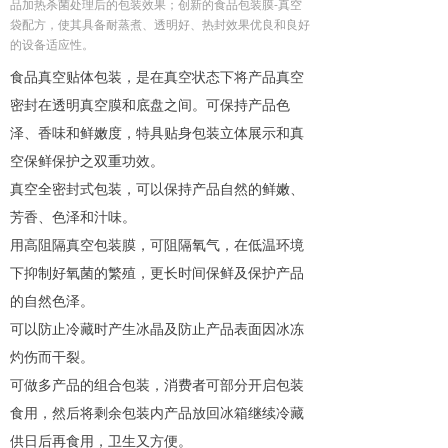
品加热杀菌处理后的包装效果；创新的食品包装膜-真空
联系我们
袋配方，使其具备耐蒸煮、透明好、热封效果优良和良好
넸
的设备适应性。
食品真空贴体包装，是在真空状态下将产品真空
密封在透明真空膜和底盘之间。可保持产品色
泽、香味和鲜嫩度，特具贴身包装立体展示和真
空保鲜保护之双重功效。
真空全密封式包装，可以保持产品自然的鲜嫩、
芳香、色泽和汁味。
用高阻隔真空包装膜，可阻隔氧气，在低温环境
下抑制好氧菌的繁殖，更长时间保鲜及保护产品
的自然色泽。
可以防止冷藏时产生冰晶及防止产品表面因冰冻
灼伤而干裂。
可做多产品的组合包装，消费者可部分开启包装
食用，然后将剩余包装内产品放回冰箱继续冷藏
供日后再食用，卫生又方便。