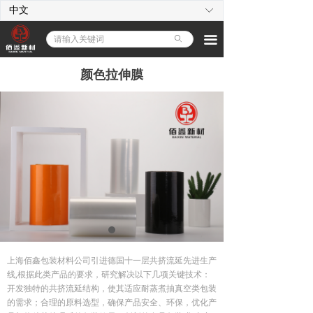
中文
ꀅ
首页
끀
ꄙ
拉伸膜
颜色拉伸膜
贴体膜
真空袋
气调锁鲜包装
关于我们
公司介绍
넸
新闻动态
넸
上海佰鑫包装材料公司引进德国十一层共挤流延先进生产
佰鑫客户
넸
线,根据此类产品的要求，研究解决以下几项关键技术：
开发独特的共挤流延结构，使其适应耐蒸煮抽真空类包装
工艺与品质
넸
的需求；合理的原料选型，确保产品安全、环保，优化产